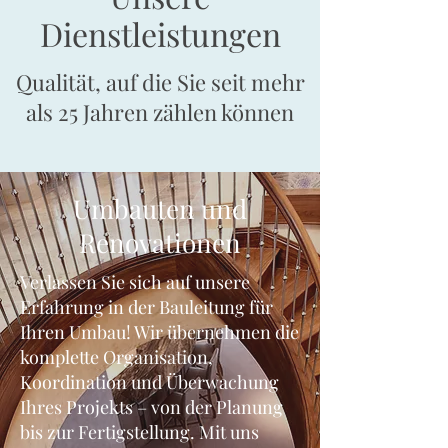
Dienstleistungen
Qualität, auf die Sie seit mehr
als 25 Jahren zählen können
Umbauten und
Renovationen
Verlassen Sie sich auf unsere
Erfahrung in der Bauleitung für
Ihren Umbau! Wir übernehmen die
komplette Organisation,
Koordination und Überwachung
Ihres Projekts – von der Planung
bis zur Fertigstellung. Mit uns