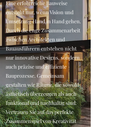
Eine erfolgreiche Bauweise
entsteht nur, wenn Vision und
Umsetzung Hand in Hand gehen.
Durch die enge Zusammenarbeit
zwischen Architekten und
Bauausführern entstehen nicht
nur innovative Designs, sondern
auch präzise und effiziente
Bauprozesse. Gemeinsam
gestalten wir Räume, die sowohl
ästhetisch überzeugen als auch
funktional und nachhaltig sind.
Vertrauen Sie auf das perfekte
Zusammenspiel von Kreativität