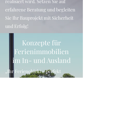
realisiert wird. Setzen Sie auf
erfahrene Beratung und begleiten
Sie Ihr Bauprojekt mit Sicherheit
und Erfolg!
Konzepte für
Ferienimmobilien
im In- und Ausland
„Ihr Ferienobjekt – perfekt
umgebaut und betreut“
Verwandeln Sie Ihre
Ferienimmobilie in einen
Wohlfühlort! Wir bieten Ihnen eine
umfassende Beratung und