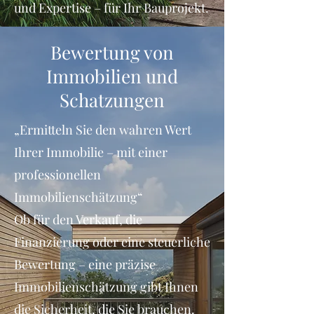
und Expertise – für Ihr Bauprojekt.
Bewertung von
Immobilien und
Schatzungen
„Ermitteln Sie den wahren Wert
Ihrer Immobilie – mit einer
professionellen
Immobilienschätzung“
Ob für den Verkauf, die
Finanzierung oder eine steuerliche
Bewertung – eine präzise
Immobilienschätzung gibt Ihnen
die Sicherheit, die Sie brauchen.