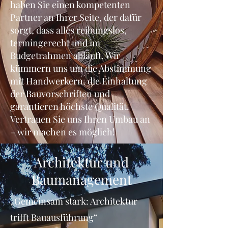
haben Sie einen kompetenten
Partner an Ihrer Seite, der dafür
sorgt, dass alles reibungslos,
termingerecht und im
Budgetrahmen abläuft. Wir
kümmern uns um die Abstimmung
mit Handwerkern, die Einhaltung
der Bauvorschriften und
garantieren höchste Qualität.
Vertrauen Sie uns Ihren Umbau an
– wir machen es möglich!
Architektur und
Baumanagement
„Gemeinsam stark: Architektur
trifft Bauausführung“